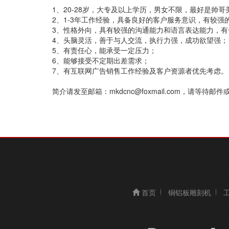
1、20-28岁，大专及以上学历，男女不限，最好是帅哥
2、1-3年工作经验，具备良好的客户服务意识，有较强
3、性格外向，具有较强的沟通能力和语言表达能力，
4、头脑灵活，善于与人交流，执行力强，成功欲望强；
5、有责任心，能承受一定压力；
6、能够接受不定期出差需求；
7、有互联网广告销售工作经验及客户资源者优先考虑。
简介请发至邮箱：mkdcnc@foxmail.com，请等待
首页
铜铝板雕刻机