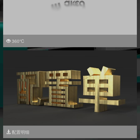
360℃
配置明细