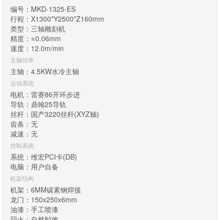
编号：MKD-1325-ES
行程：X1300*Y2500*Z160mm
类型：三轴雕刻机
精度：≈0.06mm
速度：12.0m/min
主轴功率
主轴：4.5KW水冷主轴
运动系统
电机：雷赛86开环步进
导轨：鼎翰25导轨
丝杆：国产3220丝杆(XYZ轴)
齿条：无
减速：无
控制系统
系统：维宏PCI卡(DB)
电脑：用户自备
机架结构
机架：6MM碳素钢焊接
龙门：150x250x6mm
油漆：手工喷漆
回火：自然时效