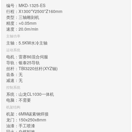
编号：MKD-1325-ES
行程：X1300*Y2500*Z160mm
类型：三轴雕刻机
精度：≈0.05mm
速度：20.0m/min
主轴功率
主轴：5.5KW水冷主轴
运动系统
电机：雷赛86混合伺服
导轨：银泰25导轨
丝杆：TBI3220丝杆(XYZ轴)
齿条：无
减速：无
控制系统
系统：山龙CL1030一体机
电脑：不需要
机架结构
机架：6MM碳素钢焊接
龙门：150x250x8mm
油漆：手工喷漆
回火：自然时效