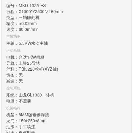
编号：MKD-1325-ES
行程：X1300*Y2500*Z160mm
类型：三轴雕刻机
精度：≈0.03mm
速度：60.0m/min
主轴功率
主轴：5.5KW水冷主轴
运动系统
电机：台达1KW伺服
导轨：上银25导轨
丝杆：TBI3220丝杆(XYZ轴)
齿条：无
减速：无
控制系统
系统：山龙CL1030一体机
电脑：不需要
机架结构
机架：8MM碳素钢焊接
龙门：150x250x8mm
油漆：手工喷漆
回火：自然时效