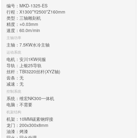
编号：MKD-1325-ES
行程：X1300*Y2500*Z160mm
类型：三轴雕刻机
精度：≈0.03mm
速度：60.0m/min
主轴功率
主轴：7.5KW水冷主轴
运动系统
电机：安川1KW伺服
导轨：上银25导轨
丝杆：TBI3220丝杆(XYZ轴)
齿条：无
减速：无
控制系统
系统：维宏NK300一体机
电脑：不需要
机架结构
机架：10MM碳素钢焊接
龙门：200x300x8mm
油漆：烤漆
回火：回火处理